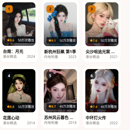
1
2
3
116分钟
19集
24集
9.6
50万次播放
7.6
50万次播放
9.1
50万次播放
台南：月光
尖沙咀追光案 第1
新杭州狂飙 第1季
季
港台精选
2024
港台精选
2021
内地热播
2025
4
5
6
12集
22集
23集
8.7
49万次播放
8.8
50万次播放
7.4
49万次播放
苏州风云暮色 第3
花莲心动
中环灯火传
季
内地热播
2018
港台精选
2014
港台精选
2022