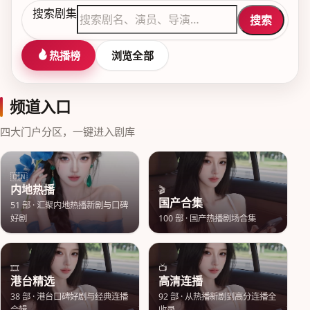
搜索剧集
搜索
热播榜
浏览全部
频道入口
四大门户分区，一键进入剧库
🇨🇳
内地热播
🎬
国产合集
51
部 ·
汇聚内地热播新剧与口碑
好剧
100
部 ·
国产热播剧场合集
🎞️
📺
港台精选
高清连播
38
部 ·
港台口碑好剧与经典连播
92
部 ·
从热播新剧到高分连播全
合辑
收录