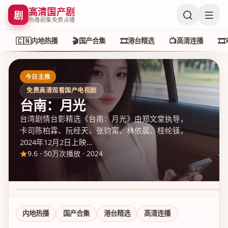
高清国产剧
剧
热播剧集免费点播
🇨🇳
🎬
🎞️
📺
🎞️
内地热播
国产合集
港台精选
高清连播
今日主推
免费高清观看国产电视剧
台南：月光
台湾剧情台影精选《台南：月光》由郑文堂执导，
卡司陈柏霖、阮经天、张钧甯、林依晨、桂纶镁，
2024年12月2日上映…
9.6
·
50万次播放
·
2024
新杭州狂飙 第1季
尖沙咀追光案 第1季
花莲
9.1
·
50万次播放
7.6
·
50万次播放
8.8
·
5
内地热播
国产合集
港台精选
高清连播