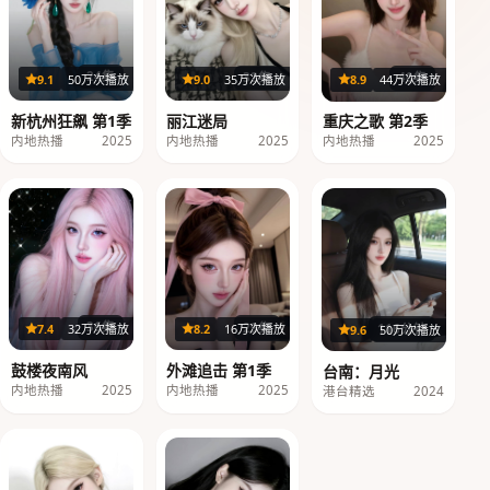
24集
32集
40集
9.1
50万次播放
9.0
35万次播放
8.9
44万次播放
新杭州狂飙 第1季
丽江迷局
重庆之歌 第2季
内地热播
2025
内地热播
2025
内地热播
2025
36集
29集
116分钟
7.4
32万次播放
8.2
16万次播放
9.6
50万次播放
鼓楼夜南风
外滩追击 第1季
台南：月光
内地热播
2025
内地热播
2025
港台精选
2024