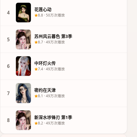
花莲心动
4
8.8
·
50万次播放
苏州风云暮色 第3季
5
8.7
·
49万次播放
中环灯火传
6
7.4
·
49万次播放
密约在天津
7
8.1
·
49万次播放
新深水埗锋刃 第1季
8
8.2
·
49万次播放