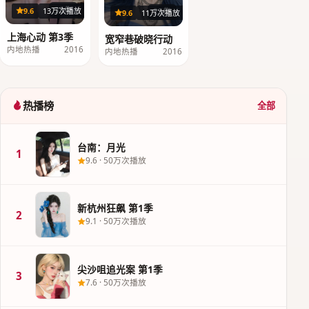
33集
9.6
13万次播放
23集
9.6
11万次播放
上海心动 第3季
宽窄巷破晓行动
内地热播
2016
内地热播
2016
热播榜
全部
台南：月光
1
9.6
·
50万次播放
新杭州狂飙 第1季
2
9.1
·
50万次播放
尖沙咀追光案 第1季
3
7.6
·
50万次播放