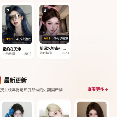
7
8
40集
8.2
49万次播放
18集
8.1
49万次播放
新深水埗锋刃 第1
密约在天津
季
港台精选
2023
内地热播
2019
最新更新
查看更多
按上映年份与热度整理的近期国产剧