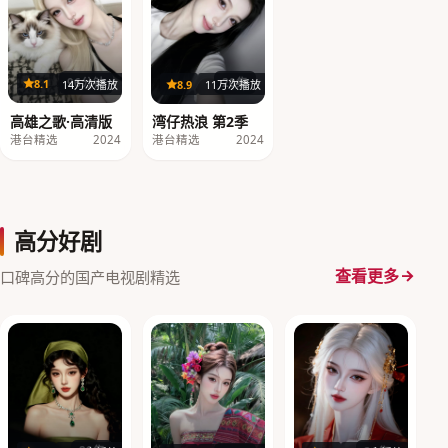
96分钟
20集
8.1
14万次播放
8.9
11万次播放
高雄之歌·高清版
湾仔热浪 第2季
港台精选
2024
港台精选
2024
高分好剧
查看更多
口碑高分的国产电视剧精选