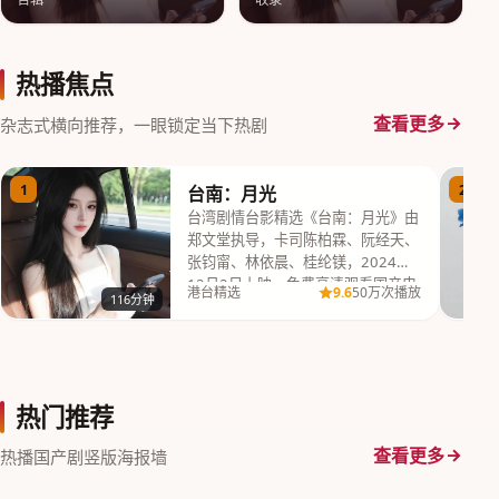
热播焦点
查看更多
杂志式横向推荐，一眼锁定当下热剧
1
2
台南：月光
台湾剧情台影精选《台南：月光》由
郑文堂执导，卡司陈柏霖、阮经天、
张钧甯、林依晨、桂纶镁，2024年
12月2日上映，免费高清观看国产电
9.6
港台精选
50万次播放
116分钟
视剧完整版高…
热门推荐
查看更多
热播国产剧竖版海报墙