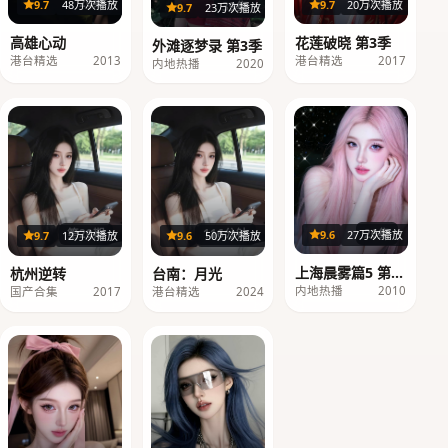
20集
36集
9.7
48万次播放
9.7
20万次播放
39集
9.7
23万次播放
高雄心动
花莲破晓 第3季
外滩逐梦录 第3季
港台精选
2013
港台精选
2017
内地热播
2020
26集
第20期
116分钟
9.6
27万次播放
9.7
12万次播放
9.6
50万次播放
上海晨雾篇5 第2
杭州逆转
台南：月光
季
内地热播
2010
国产合集
2017
港台精选
2024