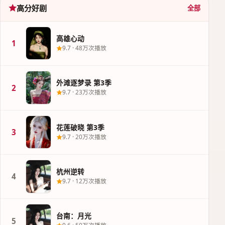
高分好剧
全部
高雄心动
1
9.7
·
48万次播放
外滩逐梦录 第3季
2
9.7
·
23万次播放
花莲破晓 第3季
3
9.7
·
20万次播放
杭州逆转
4
9.7
·
12万次播放
台南：月光
5